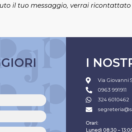
to il tuo messaggio, verrai ricontattat
GGIORI
I NOST
Via Giovanni 
0963 991911
324 6010462
segreteria@s
Orari:
Lunedì 08:30 – 13:00